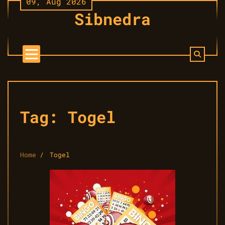
09, Aug 2026
Skip
Sibnedra
to
content
Tag:
Togel
Home
Togel