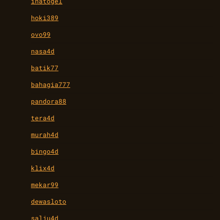
inatogel
hoki389
ovo99
nasa4d
batik77
bahagia777
pandora88
tera4d
murah4d
bingo4d
klix4d
mekar99
dewasloto
salju4d