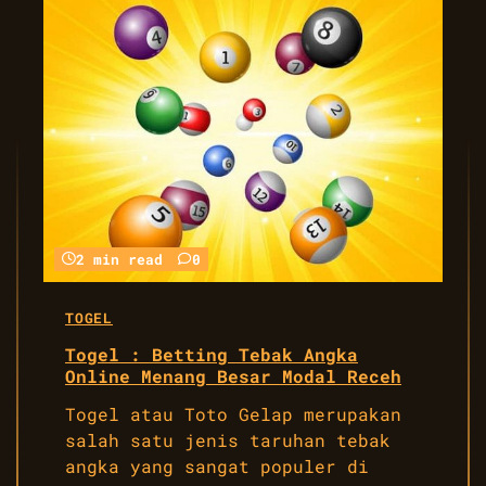
2 min read
0
TOGEL
Togel : Betting Tebak Angka
Online Menang Besar Modal Receh
Togel atau Toto Gelap merupakan
salah satu jenis taruhan tebak
angka yang sangat populer di