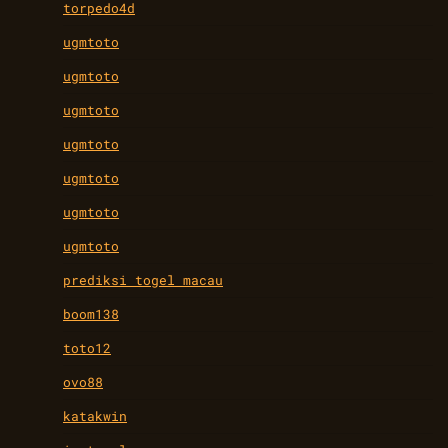
torpedo4d
ugmtoto
ugmtoto
ugmtoto
ugmtoto
ugmtoto
ugmtoto
ugmtoto
prediksi togel macau
boom138
toto12
ovo88
katakwin