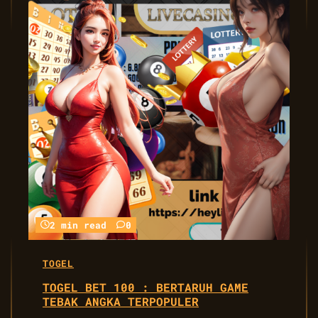
2 min read
0
TOGEL
TOGEL BET 100 : BERTARUH GAME
TEBAK ANGKA TERPOPULER