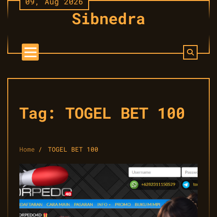
09, Aug 2026
Skip
Sibnedra
to
content
Tag:
TOGEL BET 100
Home
TOGEL BET 100