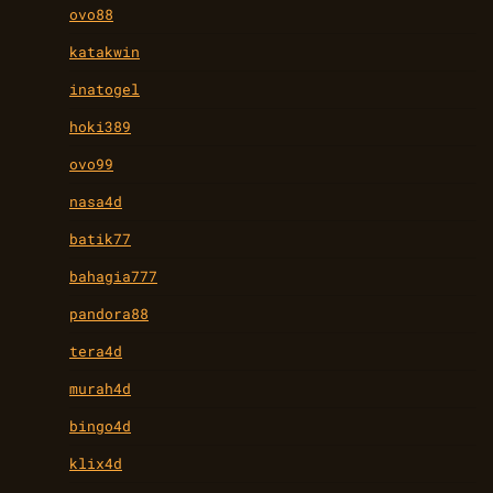
ovo88
katakwin
inatogel
hoki389
ovo99
nasa4d
batik77
bahagia777
pandora88
tera4d
murah4d
bingo4d
klix4d