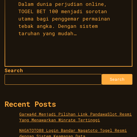
Dalam dunia perjudian online,
TOGEL BET 100 menjadi sorotan
utama bagi penggemar permainan
tebak angka. Dengan sistem
taruhan yang mudah…
Search
Search
Recent Posts
Garwa4d Menjadi Pilihan Link PandawaSlot Resmi
Yang Menawarkan Winrate Tertinggi
NAGATOTO88 Login Bandar Nagatoto Togel Resmi
dengan Sistem Keamanan Data