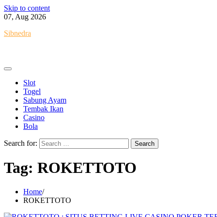
Skip to content
07, Aug 2026
Sibnedra
Slot
Togel
Sabung Ayam
Tembak Ikan
Casino
Bola
Search for:
Tag:
ROKETTOTO
Home
ROKETTOTO