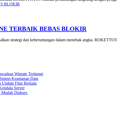
NE TERBAIK BEBAS BLOKIR
ndalkan strategi dan keberuntungan dalam menebak angka. ROKETTOT
warkan Winrate Tertinggi
Sistem Keamanan Data
Update Fitur Berkala
Kendala Server
an Mudah Diakses