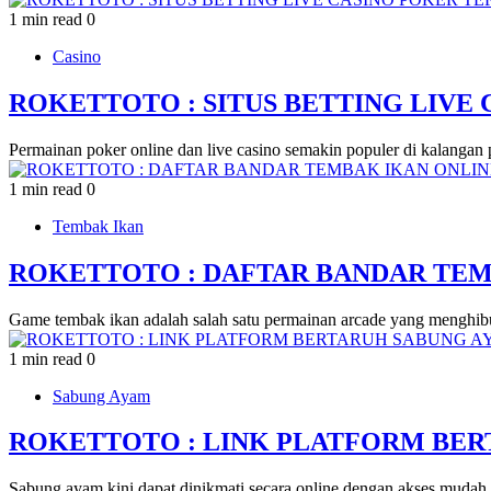
1 min read
0
Casino
ROKETTOTO : SITUS BETTING LIVE 
Permainan poker online dan live casino semakin populer di kala
1 min read
0
Tembak Ikan
ROKETTOTO : DAFTAR BANDAR TE
Game tembak ikan adalah salah satu permainan arcade yang meng
1 min read
0
Sabung Ayam
ROKETTOTO : LINK PLATFORM BER
Sabung ayam kini dapat dinikmati secara online dengan akses mu