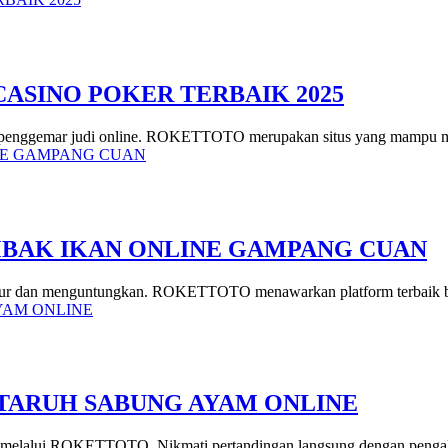
CASINO POKER TERBAIK 2025
ngan penggemar judi online. ROKETTOTO merupakan situs yang mamp
MBAK IKAN ONLINE GAMPANG CUAN
hibur dan menguntungkan. ROKETTOTO menawarkan platform terbaik 
TARUH SABUNG AYAM ONLINE
dah melalui ROKETTOTO. Nikmati pertandingan langsung dengan penga