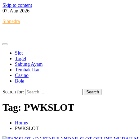
Skip to content
07, Aug 2026
Sibnedra
Slot
Togel
Sabung Ayam
Tembak Ikan
Casino
Bola
Search for:
Tag:
PWKSLOT
Home
PWKSLOT