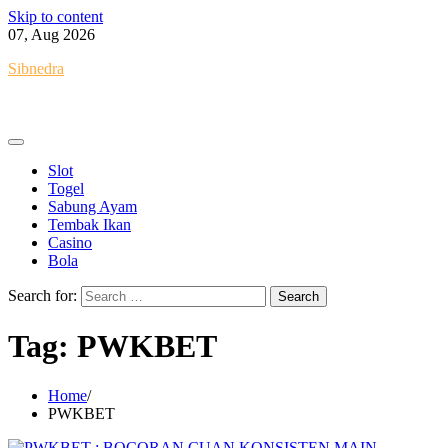
Skip to content
07, Aug 2026
Sibnedra
Slot
Togel
Sabung Ayam
Tembak Ikan
Casino
Bola
Search for:
Tag:
PWKBET
Home
PWKBET