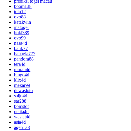
prediksi togel macau
boom138
toto12
ovo88
katakwin
inatogel
hoki389
ovo99
nasa4d
batik77
bahagia777
pandora88
tera4d
murah4d
bingo4d
klix4d
mekar99
dewasloto
salju4d
sar288
bomslot
pelita4d
wasiat4d
asia4d
agen138