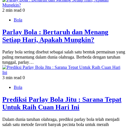
2 min read
0
Bola
Parlay Bola : Bertaruh dan Menang
Setiap Hari, Apakah Mungkin?
Parlay bola sering disebut sebagai salah satu bentuk permainan yang
paling menantang dalam dunia olahraga. Berbeda dengan taruhan
tunggal, parlay…
3 min read
0
Bola
Prediksi Parlay Bola Jitu : Sarana Tepat
Untuk Raih Cuan Hari Ini
Dalam dunia taruhan olahraga, prediksi parlay bola telah menjadi
salah satu metode favorit banyak pecinta bola untuk meraih