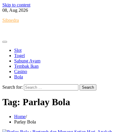
Skip to content
08, Aug 2026
Sibnedra
Slot
Togel
Sabung Ayam
Tembak Ikan
Casino
Bola
Search for:
Tag:
Parlay Bola
Home
Parlay Bola