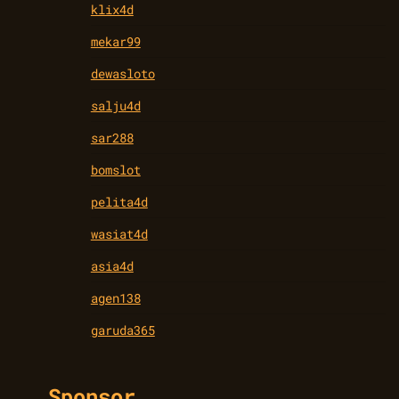
klix4d
mekar99
dewasloto
salju4d
sar288
bomslot
pelita4d
wasiat4d
asia4d
agen138
garuda365
Sponsor