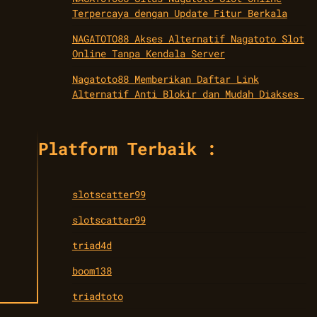
Terpercaya dengan Update Fitur Berkala
NAGATOTO88 Akses Alternatif Nagatoto Slot
Online Tanpa Kendala Server
Nagatoto88 Memberikan Daftar Link
Alternatif Anti Blokir dan Mudah Diakses
Platform Terbaik :
slotscatter99
slotscatter99
triad4d
boom138
triadtoto