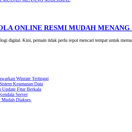
BOLA ONLINE RESMI MUDAH MENAN
logi digital. Kini, pemain tidak perlu repot mencari tempat untuk me
warkan Winrate Tertinggi
Sistem Keamanan Data
Update Fitur Berkala
Kendala Server
an Mudah Diakses