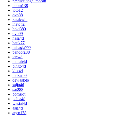
prediksi togel macau
boom138
toto12
ovo88
katakwin
inatogel
hoki389
ovo99
nasa4d
batik77
bahagia777
pandora88
tera4d
murah4d
bingo4d
klix4d
mekar99
dewasloto
salju4d
sar288
bomslot
pelita4d
wasiat4d
asia4d
agen138