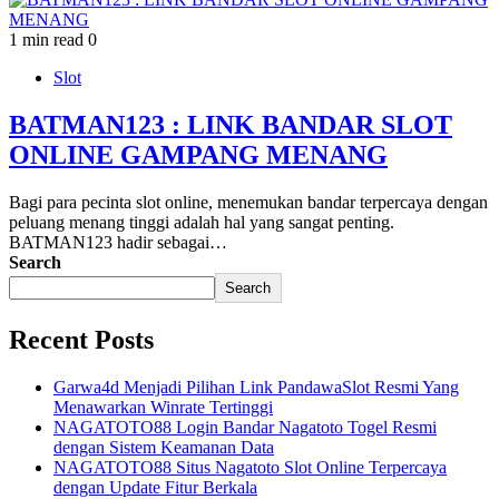
1 min read
0
Slot
BATMAN123 : LINK BANDAR SLOT
ONLINE GAMPANG MENANG
Bagi para pecinta slot online, menemukan bandar terpercaya dengan
peluang menang tinggi adalah hal yang sangat penting.
BATMAN123 hadir sebagai…
Search
Search
Recent Posts
Garwa4d Menjadi Pilihan Link PandawaSlot Resmi Yang
Menawarkan Winrate Tertinggi
NAGATOTO88 Login Bandar Nagatoto Togel Resmi
dengan Sistem Keamanan Data
NAGATOTO88 Situs Nagatoto Slot Online Terpercaya
dengan Update Fitur Berkala