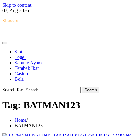
Skip to content
07, Aug 2026
Sibnedra
Slot
Togel
Sabung Ayam
Tembak Ikan
Casino
Bola
Search for:
Tag:
BATMAN123
Home
BATMAN123