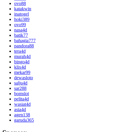
ovo88
katakwin
inatogel
hoki389
ovo99
nasa4d
batik77
bahagia777
pandora88
tera4d
murah4d
bingo4d
klix4d
mekar99
dewasloto
salju4d
sar288
bomslot
pelita4d
wasiat4d
asia4d
agen138
garuda365