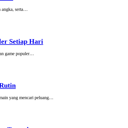
a angka, serta…
er Setiap Hari
ihan game populer…
 Rutin
 pemain yang mencari peluang…