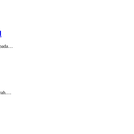
l
s pada…
arah.…