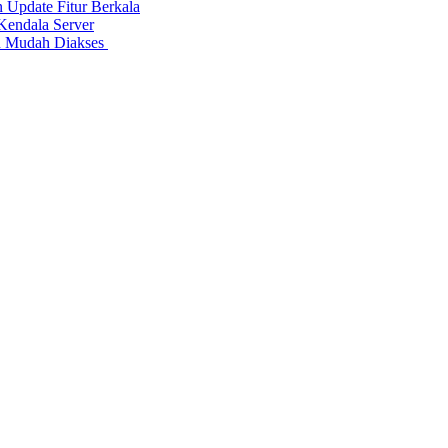
Update Fitur Berkala
Kendala Server
an Mudah Diakses