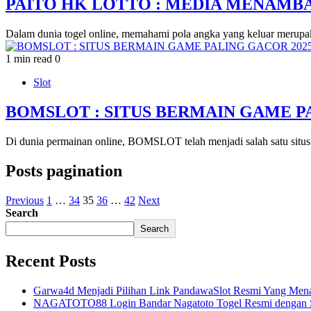
PAITO HK LOTTO : MEDIA MENAMB
Dalam dunia togel online, memahami pola angka yang keluar merupa
1 min read
0
Slot
BOMSLOT : SITUS BERMAIN GAME P
Di dunia permainan online, BOMSLOT telah menjadi salah satu situs
Posts pagination
Previous
1
…
34
35
36
…
42
Next
Search
Search
Recent Posts
Garwa4d Menjadi Pilihan Link PandawaSlot Resmi Yang Mena
NAGATOTO88 Login Bandar Nagatoto Togel Resmi dengan 