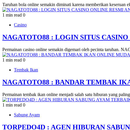
Taruhan bola online semakin diminati karena memberikan keseruan 
1 min read
0
Casino
NAGATOTO88 : LOGIN SITUS CASINO 
Permainan casino online semakin digemari oleh pecinta taruhan. N
1 min read
0
Tembak Ikan
NAGATOTO88 : BANDAR TEMBAK IK
Permainan tembak ikan online menjadi salah satu hiburan yang pa
1 min read
0
Sabung Ayam
TORPEDO4D : AGEN HIBURAN SABU