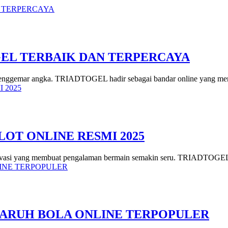
GEL TERBAIK DAN TERPERCAYA
gan penggemar angka. TRIADTOGEL hadir sebagai bandar online yang 
LOT ONLINE RESMI 2025
 inovasi yang membuat pengalaman bermain semakin seru. TRIADTOGE
TARUH BOLA ONLINE TERPOPULER