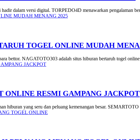
kini hadir dalam versi digital. TORPEDO4D menawarkan pengalaman b
RTARUH TOGEL ONLINE MUDAH MENA
h para bettor. NAGATOTO303 adalah situs hiburan bertaruh togel onlin
T ONLINE RESMI GAMPANG JACKPOT
laman hiburan yang seru dan peluang kemenangan besar. SEMARTOTO 