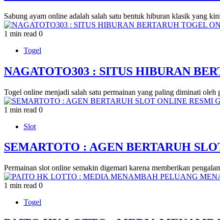
Sabung ayam online adalah salah satu bentuk hiburan klasik yang 
1 min read
0
Togel
NAGATOTO303 : SITUS HIBURAN BE
Togel online menjadi salah satu permainan yang paling diminati ole
1 min read
0
Slot
SEMARTOTO : AGEN BERTARUH SLO
Permainan slot online semakin digemari karena memberikan penga
1 min read
0
Togel