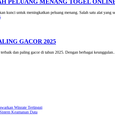
AH PELUANG MENANG TOGEL ONLIN
kan kunci untuk meningkatkan peluang menang. Salah satu alat yang 
ALING GACOR 2025
 terbaik dan paling gacor di tahun 2025. Dengan berbagai keunggula
warkan Winrate Tertinggi
Sistem Keamanan Data